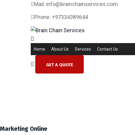
Mail: info@brainchainservices.com
Phone: +97334389644
Home
About Us
Services
Contact Us
GET A QUOTE
Marketing Online