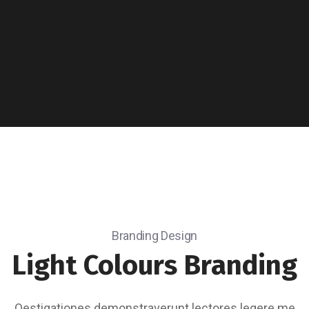
Branding Design
Light Colours
Branding
Qestigationes demonstraverunt lectores legere me